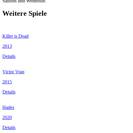
Saisons und Weltbosse.
Weitere Spiele
Killer is Dead
2013
Details
Victor Vran
2015
Details
Hades
2020
Details