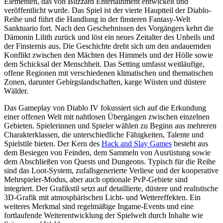
Elementen, das von Blizzard Entertainment entwickelt und
veröffentlicht wurde. Das Spiel ist der vierte Hauptteil der Diablo-
Reihe und führt die Handlung in der finsteren Fantasy-Welt
Sanktuario fort. Nach den Geschehnissen des Vorgängers kehrt die
Dämonin Lilith zurück und löst ein neues Zeitalter des Unheils und
der Finsternis aus. Die Geschichte dreht sich um den andauernden
Konflikt zwischen den Mächten des Himmels und der Hölle sowie
dem Schicksal der Menschheit. Das Setting umfasst weitläufige,
offene Regionen mit verschiedenen klimatischen und thematischen
Zonen, darunter Gebirgslandschaften, karge Wüsten und düstere
Wälder.
Das Gameplay von Diablo IV fokussiert sich auf die Erkundung
einer offenen Welt mit nahtlosen Übergängen zwischen einzelnen
Gebieten. Spielerinnen und Spieler wählen zu Beginn aus mehreren
Charakterklassen, die unterschiedliche Fähigkeiten, Talente und
Spielstile bieten. Der Kern des
Hack and Slay Games
besteht aus
dem Besiegen von Feinden, dem Sammeln von Ausrüstung sowie
dem Abschließen von Quests und Dungeons. Typisch für die Reihe
sind das Loot-System, zufallsgenerierte Verliese und der kooperative
Mehrspieler-Modus, aber auch optionale PvP-Gebiete sind
integriert. Der Grafikstil setzt auf detaillierte, düstere und realistische
3D-Grafik mit atmosphärischen Licht- und Wettereffekten. Ein
weiteres Merkmal sind regelmäßige Ingame-Events und eine
fortlaufende Weiterentwicklung der Spielwelt durch Inhalte wie